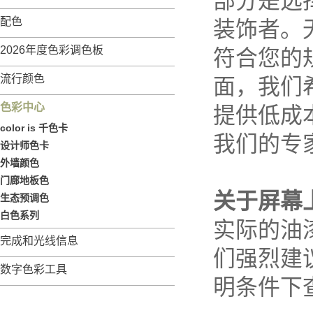
部分是选
配色
装饰者。
2026年度色彩调色板
符合您的
流行颜色
面，我们
色彩中心
提供低成
color is 千色卡
我们的专
设计师色卡
外墙颜色
门廊地板色
关于屏幕
生态预调色
白色系列
实际的油
完成和光线信息
们强烈建
数字色彩工具
明条件下