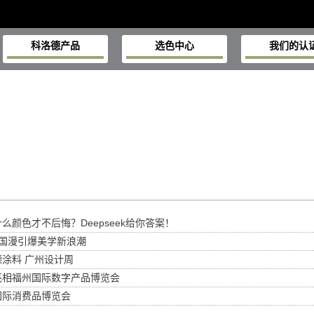
科洛德产品
选色中心
我们的认
么颜色才不后悔？Deepseek给你答案！
：国漫引爆美学新浪潮
涂料 广州设计周
亮相福州国际数字产品博览会
国际消费品博览会