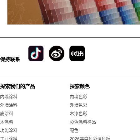
保持联系
探索我们的产品
探索颜色
内墙涂料
内墙色彩
外墙涂料
外墙色彩
底涂料
木漆色彩
木涂料
彩色涂料样品
功能涂料
配色
工业涂料
2026年度色彩调色板